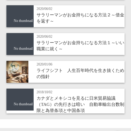
2020/06/02
サラリーマンがお金持ちになる方法２～借金
を返す～
No thumbnail
2020/06/02
サラリーマンがお金持ちになる方法１～いい
職業に就く～
No thumbnail
2020/01/06
ライフシフト 人生百年時代を生き抜くため
の指針
2018/10/02
カナダとメキシコを見るに日米貿易協議
（TAG）の先行きは暗い 自動車輸出台数制
No thumbnail
限と為替条項と中国条項