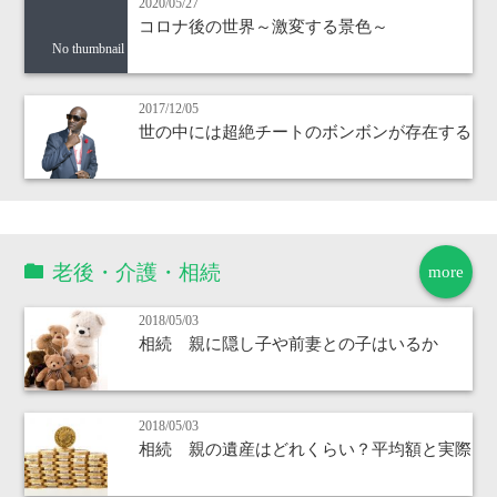
2020/05/27
コロナ後の世界～激変する景色～
No thumbnail
2017/12/05
世の中には超絶チートのボンボンが存在する
老後・介護・相続
more
2018/05/03
相続 親に隠し子や前妻との子はいるか
2018/05/03
相続 親の遺産はどれくらい？平均額と実際