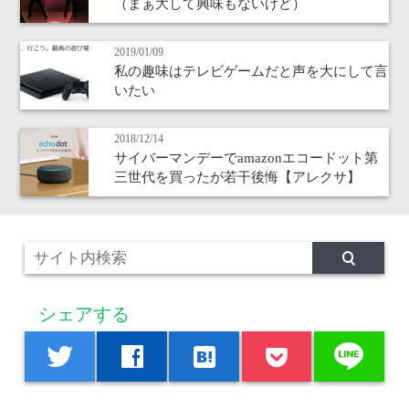
（まぁ大して興味もないけど）
2019/01/09
私の趣味はテレビゲームだと声を大にして言
いたい
2018/12/14
サイバーマンデーでamazonエコードット第
三世代を買ったが若干後悔【アレクサ】
シェアする
line
twitter
facebook
hatenabookmark