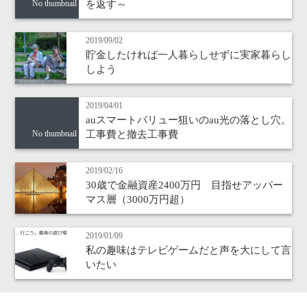
を返す～
No thumbnail
2019/09/02
貯金したければ一人暮らしせずに実家暮らし
しよう
2019/04/01
auスマートバリュー狙いのau光の落とし穴。
工事費と撤去工事費
No thumbnail
2019/02/16
30歳で金融資産2400万円 目指せアッパー
マス層（3000万円超）
2019/01/09
私の趣味はテレビゲームだと声を大にして言
いたい