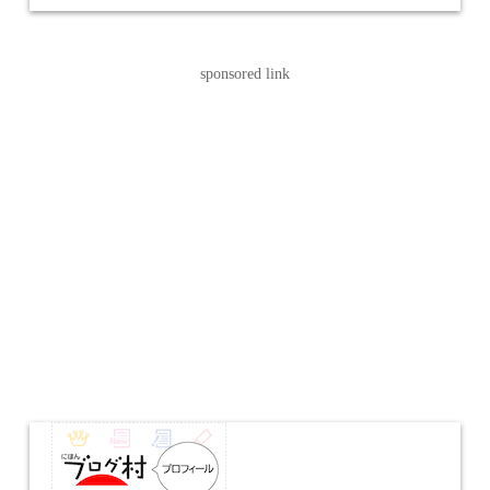
索:
ー
sponsored link