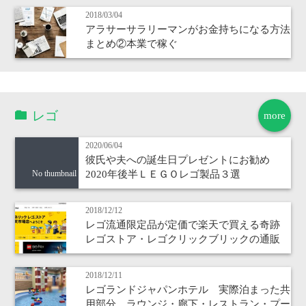
2018/03/04
アラサーサラリーマンがお金持ちになる方法
まとめ②本業で稼ぐ
レゴ
more
2020/06/04
彼氏や夫への誕生日プレゼントにお勧め
2020年後半ＬＥＧＯレゴ製品３選
No thumbnail
2018/12/12
レゴ流通限定品が定価で楽天で買える奇跡
レゴストア・レゴクリックブリックの通販
2018/12/11
レゴランドジャパンホテル 実際泊まった共
用部分 ラウンジ・廊下・レストラン・プー