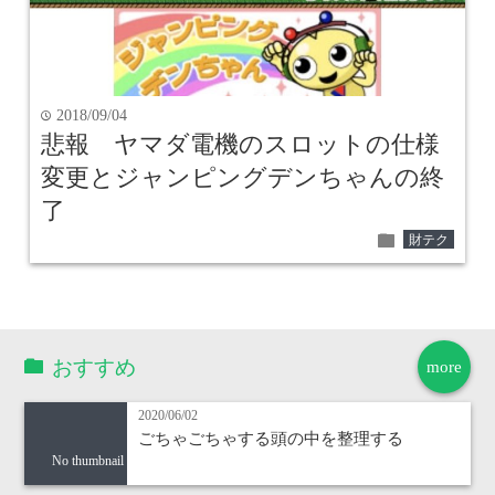
2018/09/04
time
悲報 ヤマダ電機のスロットの仕様
変更とジャンピングデンちゃんの終
了
folder
財テク
おすすめ
more
2020/06/02
ごちゃごちゃする頭の中を整理する
No thumbnail