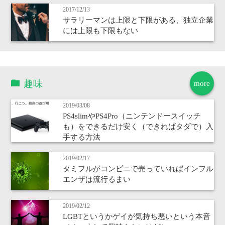
2017/12/13
サラリーマンは上限と下限がある、独立企業
には上限も下限もない
趣味
more
2019/03/08
PS4slimやPS4Pro（ニンテンドースイッチ
も）をできるだけ安く（できればタダで）入
手する方法
2019/02/17
タミフルがコンビニで売っていればインフル
エンザは流行るまい
2019/02/12
LGBTというかゲイが気持ち悪いという本音