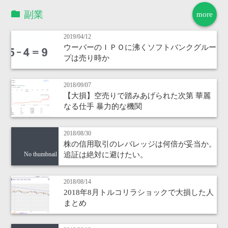
副業
more
2019/04/12
ウーバーのＩＰＯに沸くソフトバンクグルー
プは売り時か
2018/09/07
【大損】空売りで踏みあげられた次第 華麗
なる仕手 暴力的な機関
2018/08/30
株の信用取引のレバレッジは何倍が妥当か。
追証は絶対に避けたい。
No thumbnail
2018/08/14
2018年8月トルコリラショックで大損した人
まとめ