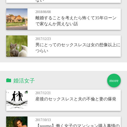
2018/06/08
離婚することを考えたら怖くて35年ローン
で家なんか買えない話
2017/12/23
男にとってのセックスレスは女の想像以上に
つらい
婚活女子
more
2017/12/21
産後のセックスレスと夫の不倫と妻の爆発
2017/10/13
【suumo】働く女子のマンション購入事情の