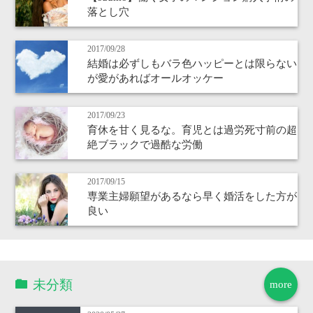
落とし穴
2017/09/28
結婚は必ずしもバラ色ハッピーとは限らない
が愛があればオールオッケー
2017/09/23
育休を甘く見るな。育児とは過労死寸前の超
絶ブラックで過酷な労働
2017/09/15
専業主婦願望があるなら早く婚活をした方が
良い
未分類
more