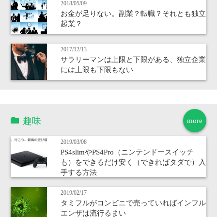
2018/05/09
お金が足りない。副業？転職？それとも独立
起業？
2017/12/13
サラリーマンは上限と下限がある、独立企業
には上限も下限もない
趣味
more
2019/03/08
PS4slimやPS4Pro（ニンテンドースイッチ
も）をできるだけ安く（できればタダで）入
手する方法
2019/02/17
タミフルがコンビニで売っていればインフル
エンザは流行るまい