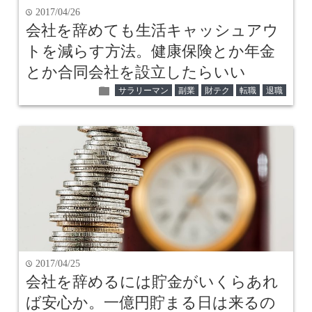
2017/04/26
time
会社を辞めても生活キャッシュアウ
トを減らす方法。健康保険とか年金
とか合同会社を設立したらいい
folder
サラリーマン
副業
財テク
転職
退職
2017/04/25
time
会社を辞めるには貯金がいくらあれ
ば安心か。一億円貯まる日は来るの