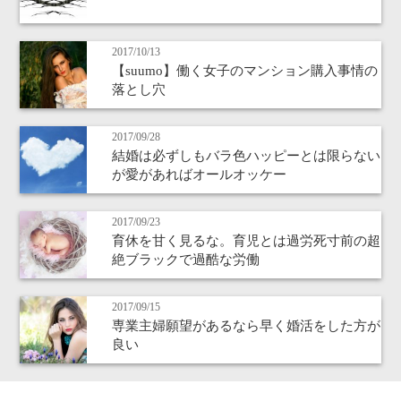
2017/10/13
【suumo】働く女子のマンション購入事情の
落とし穴
2017/09/28
結婚は必ずしもバラ色ハッピーとは限らない
が愛があればオールオッケー
2017/09/23
育休を甘く見るな。育児とは過労死寸前の超
絶ブラックで過酷な労働
2017/09/15
専業主婦願望があるなら早く婚活をした方が
良い