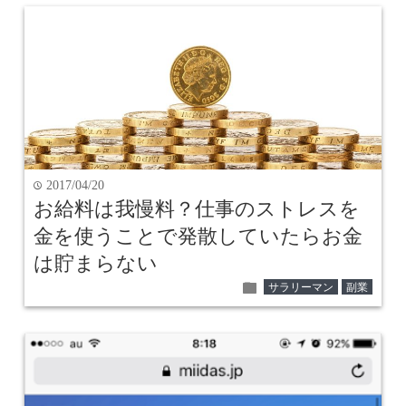
2017/04/20
time
お給料は我慢料？仕事のストレスを
金を使うことで発散していたらお金
は貯まらない
folder
サラリーマン
副業