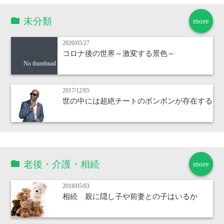
未分類
more
2020/05/27
コロナ後の世界～激変する景色～
No thumbnail
2017/12/05
世の中には超絶チートのボンボンが存在する
老後・介護・相続
more
2018/05/03
相続 親に隠し子や前妻との子はいるか