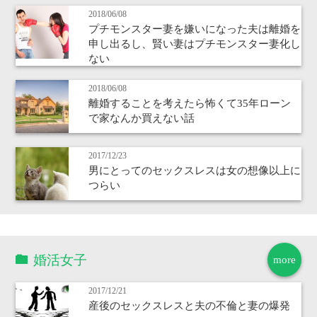
2018/06/08
プチモンスター妻を嫌いになった夫は離婚を
申し出るし、賢い妻はプチモンスター妻化し
ない
2018/06/08
離婚することを考えたら怖くて35年ローン
で家なんか買えない話
2017/12/23
男にとってのセックスレスは女の想像以上に
つらい
婚活女子
more
2017/12/21
産後のセックスレスと夫の不倫と妻の爆発