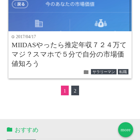
2017/04/17
time
MIIDASやったら推定年収７２４万て
マジ？スマホで５分で自分の市場価
値知ろう
folder
サラリーマン
転職
1
2
おすすめ
more