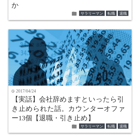
か
folder
サラリーマン
転職
退職
2017/04/24
time
【実話】会社辞めますといったら引
き止められた話。カウンターオファ
ー13個【退職・引き止め】
folder
サラリーマン
転職
退職