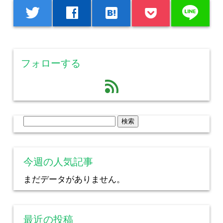
line
twitter
facebook
hatenabookmark
フォローする
feed
検
索:
今週の人気記事
まだデータがありません。
最近の投稿