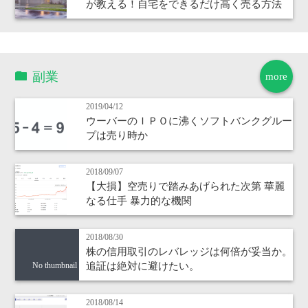
が教える！自宅をできるだけ高く売る方法
副業
more
2019/04/12
ウーバーのＩＰＯに沸くソフトバンクグルー
プは売り時か
2018/09/07
【大損】空売りで踏みあげられた次第 華麗
なる仕手 暴力的な機関
2018/08/30
株の信用取引のレバレッジは何倍が妥当か。
追証は絶対に避けたい。
No thumbnail
2018/08/14