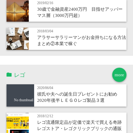
2019/02/16
30歳で金融資産2400万円 目指せアッパー
マス層（3000万円超）
2018/03/04
アラサーサラリーマンがお金持ちになる方法
まとめ②本業で稼ぐ
レゴ
more
2020/06/04
彼氏や夫への誕生日プレゼントにお勧め
2020年後半ＬＥＧＯレゴ製品３選
No thumbnail
2018/12/12
レゴ流通限定品が定価で楽天で買える奇跡
レゴストア・レゴクリックブリックの通販