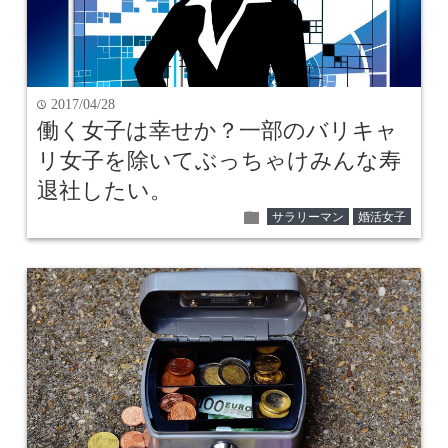
2017/04/28
time
働く女子は幸せか？一部のバリキャ
リ女子を除いてぶっちゃけみんな寿
退社したい。
folder
サラリーマン
婚活女子