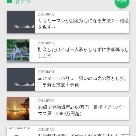
財テク
more
2020/06/02
サラリーマンがお金持ちになる方法２～借金
を返す～
No thumbnail
2019/09/02
貯金したければ一人暮らしせずに実家暮らし
しよう
2019/04/01
auスマートバリュー狙いのau光の落とし穴。
工事費と撤去工事費
No thumbnail
2019/02/16
30歳で金融資産2400万円 目指せアッパー
マス層（3000万円超）
2019/01/09
私の趣味はテレビゲームだと声を大にして言