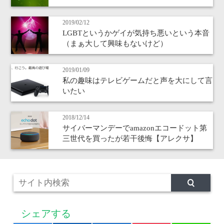
2019/02/12
LGBTというかゲイが気持ち悪いという本音
（まぁ大して興味もないけど）
2019/01/09
私の趣味はテレビゲームだと声を大にして言
いたい
2018/12/14
サイバーマンデーでamazonエコードット第
三世代を買ったが若干後悔【アレクサ】
シェアする