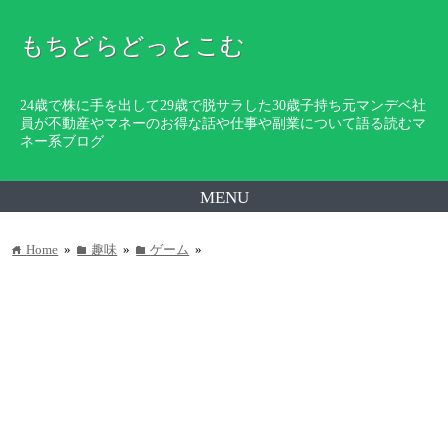
もちどらどっとこむ
24歳で株に手を出して29歳で脱サラした30歳子持ち元マンデベ社
員が不動産やマネーのお得な話や仕事や副業について語る読むマ
ネー系ブログ
MENU
Home
»
趣味
»
ゲーム
»
home
folder
folder