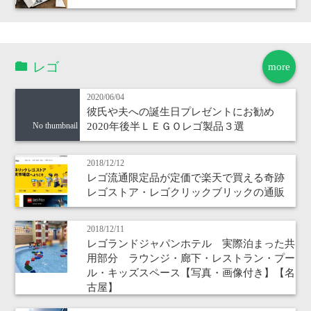
レゴ
more
2020/06/04
彼氏や夫への誕生日プレゼントにお勧め
2020年後半ＬＥＧＯレゴ製品３選
No thumbnail
2018/12/12
レゴ流通限定品が定価で楽天で買える奇跡
レゴストア・レゴクリックブリックの通販
2018/12/11
レゴランドジャパンホテル 実際泊まった共
用部分 ラウンジ・廊下・レストラン・プー
ル・キッズスペース【写真・画像付き】【名
古屋】