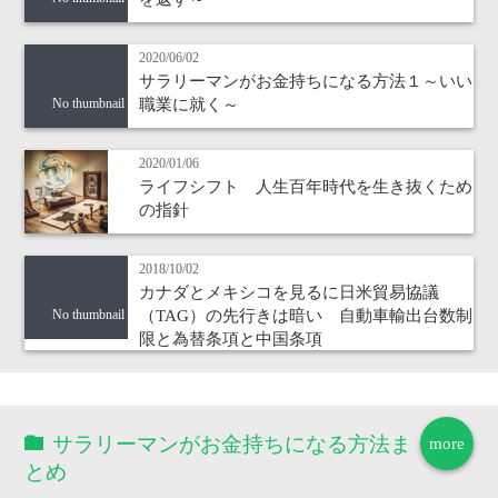
2020/06/02
サラリーマンがお金持ちになる方法１～いい
職業に就く～
No thumbnail
2020/01/06
ライフシフト 人生百年時代を生き抜くため
の指針
2018/10/02
カナダとメキシコを見るに日米貿易協議
（TAG）の先行きは暗い 自動車輸出台数制
No thumbnail
限と為替条項と中国条項
サラリーマンがお金持ちになる方法ま
more
とめ