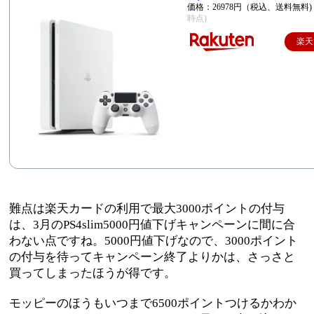
価格：26978円（税込、送料無料)
時点)
楽天
難点は楽天カードの利用で最大3000ポイントの付与
は、3月のPS4slim5000円値下げキャンペーンに間に合
わない点ですね。5000円値下げなので、3000ポイント
の付与を待ってキャンペーン終了よりかは、さっさと
買ってしまったほうが得です。
モッピーのほうもいつまで6500ポイントつけるかわか