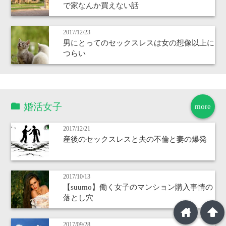
で家なんか買えない話
2017/12/23
男にとってのセックスレスは女の想像以上に
つらい
婚活女子
more
2017/12/21
産後のセックスレスと夫の不倫と妻の爆発
2017/10/13
【suumo】働く女子のマンション購入事情の
落とし穴
home
arrowup
2017/09/28