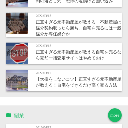
約の落とし穴 恐怖の塩漬けと囲い込み
2022/03/15
正直すぎる元不動産屋が教える 不動産屋は
媒介契約取ったら勝ち。自宅を売るには一般
媒介か専任媒介か
2022/03/15
正直すぎる元不動産屋が教える自宅を売るな
ら売却一括査定サイトはやめておけ
2022/03/15
【大損をしないコツ】正直すぎる元不動産屋
が教える！自宅をできるだけ高く売る方法
副業
more
2019/04/12