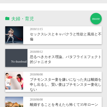
夫婦・育児
more
2018/11/15
セックスレスとキャバクラと性欲と風俗と不
倫
2018/09/12
恐るべきカオス理論。バタフライエフェクト
的ジャニオタ
No thumbnail
2018/06/08
プチモンスター妻を嫌いになった夫は離婚を
申し出るし、賢い妻はプチモンスター妻化し
ない
2018/06/08
離婚することを考えたら怖くて35年ローン