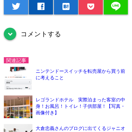
line
twitter
facebook
hatenabookmark
コメントする
down
関連記事
ニンテンドースイッチを転売屋から買う前
に考えること
レゴランドホテル 実際泊まった客室の中
身！お風呂！トイレ！子供部屋！【写真・
画像付き】
大倉忠義さんのブログに出てくるジャニオ