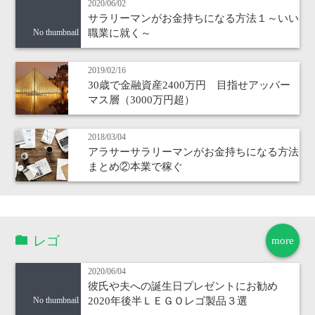
2020/06/02
サラリーマンがお金持ちになる方法１～いい
職業に就く～
No thumbnail
2019/02/16
30歳で金融資産2400万円 目指せアッパー
マス層（3000万円超）
2018/03/04
アラサーサラリーマンがお金持ちになる方法
まとめ②本業で稼ぐ
レゴ
more
2020/06/04
彼氏や夫への誕生日プレゼントにお勧め
2020年後半ＬＥＧＯレゴ製品３選
No thumbnail