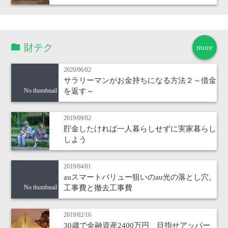
財テク
more
2020/06/02
サラリーマンがお金持ちになる方法２～借金
を返す～
No thumbnail
2019/09/02
貯金したければ一人暮らしせずに実家暮らし
しよう
2019/04/01
auスマートバリュー狙いのau光の落とし穴。
工事費と撤去工事費
No thumbnail
2019/02/16
30歳で金融資産2400万円 目指せアッパー