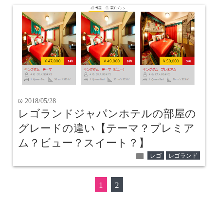
2018/05/28
time
レゴランドジャパンホテルの部屋の
グレードの違い【テーマ？プレミア
ム？ビュー？スイート？】
folder
レゴ
レゴランド
1
2