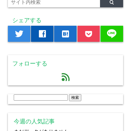
シェアする
line
twitter
facebook
hatenabookmark
フォローする
feed
検
索:
今週の人気記事