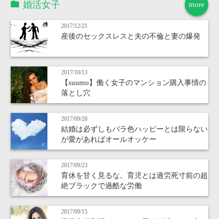
婚活女子
more
2017/12/21
産後のセックスレスと夫の不倫と妻の爆発
2017/10/13
【suumo】働く女子のマンション購入事情の
落とし穴
2017/09/28
結婚は必ずしもバラ色ハッピーとは限らない
が愛があればオールオッケー
2017/09/23
育休を甘く見るな。育児とは過労死寸前の超
絶ブラックで過酷な労働
2017/09/15