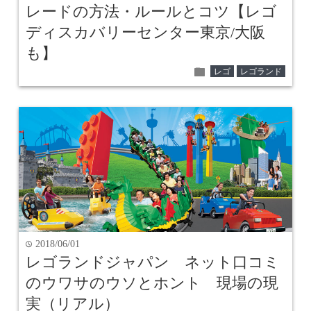
レードの方法・ルールとコツ【レゴ
ディスカバリーセンター東京/大阪
も】
folder
レゴ
レゴランド
2018/06/01
time
レゴランドジャパン ネット口コミ
のウワサのウソとホント 現場の現
実（リアル）