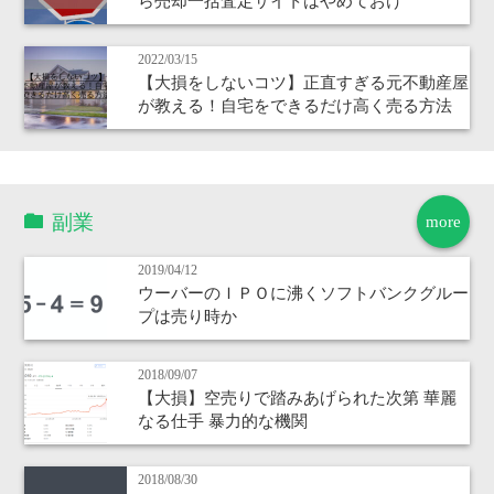
ら売却一括査定サイトはやめておけ
2022/03/15
【大損をしないコツ】正直すぎる元不動産屋
が教える！自宅をできるだけ高く売る方法
副業
more
2019/04/12
ウーバーのＩＰＯに沸くソフトバンクグルー
プは売り時か
2018/09/07
【大損】空売りで踏みあげられた次第 華麗
なる仕手 暴力的な機関
2018/08/30