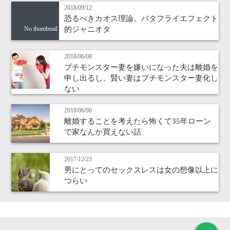
2018/09/12
恐るべきカオス理論。バタフライエフェクト
的ジャニオタ
No thumbnail
2018/06/08
プチモンスター妻を嫌いになった夫は離婚を
申し出るし、賢い妻はプチモンスター妻化し
ない
2018/06/08
離婚することを考えたら怖くて35年ローン
で家なんか買えない話
2017/12/23
男にとってのセックスレスは女の想像以上に
つらい