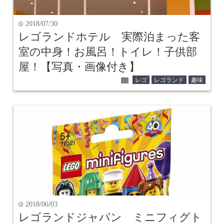
2018/07/30
time
レゴランドホテル 実際泊まった客
室の中身！お風呂！トイレ！子供部
屋！【写真・画像付き】
folder
レゴ
レゴランド
趣味
2018/06/03
time
レゴランドジャパン ミニフィグト