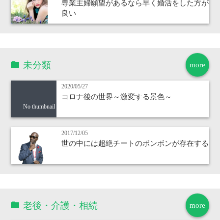
専業主婦願望があるなら早く婚活をした方が
良い
未分類
more
2020/05/27
コロナ後の世界～激変する景色～
No thumbnail
2017/12/05
世の中には超絶チートのボンボンが存在する
老後・介護・相続
more