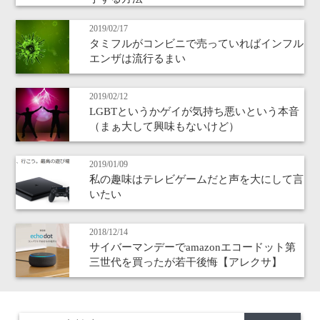
2019/02/17
タミフルがコンビニで売っていればインフル
エンザは流行るまい
2019/02/12
LGBTというかゲイが気持ち悪いという本音
（まぁ大して興味もないけど）
2019/01/09
私の趣味はテレビゲームだと声を大にして言
いたい
2018/12/14
サイバーマンデーでamazonエコードット第
三世代を買ったが若干後悔【アレクサ】