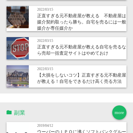
2022/03/15
正直すぎる元不動産屋が教える 不動産屋は
媒介契約取ったら勝ち。自宅を売るには一般
媒介か専任媒介か
2022/03/15
正直すぎる元不動産屋が教える自宅を売るな
ら売却一括査定サイトはやめておけ
2022/03/15
【大損をしないコツ】正直すぎる元不動産屋
が教える！自宅をできるだけ高く売る方法
副業
more
2019/04/12
ウーバーのＩＰＯに沸くソフトバンクグルー