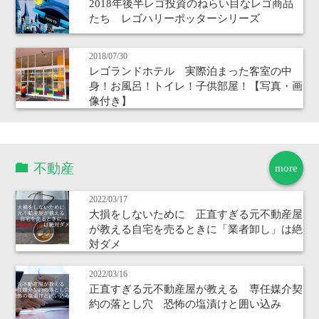
2018年後半レゴ投資のねらい目なレゴ商品
たち レゴハリーポッターシリーズ
2018/07/30
レゴランドホテル 実際泊まった客室の中
身！お風呂！トイレ！子供部屋！【写真・画
像付き】
不動産
more
2022/03/17
大損をしないために 正直すぎる元不動産屋
が教える自宅を売るときに「業者卸し」は絶
対ダメ
2022/03/16
正直すぎる元不動産屋が教える 専任媒介契
約の落とし穴 恐怖の塩漬けと囲い込み