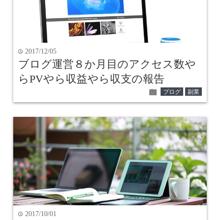
2017/12/05
time
ブログ運営８か月目のアクセス数や
らPVやら収益やら収支の報告
folder
ブログ
副業
2017/10/01
time