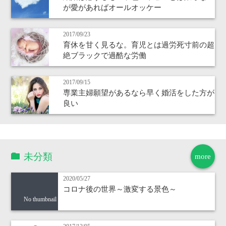
が愛があればオールオッケー
2017/09/23
育休を甘く見るな。育児とは過労死寸前の超
絶ブラックで過酷な労働
2017/09/15
専業主婦願望があるなら早く婚活をした方が
良い
未分類
more
2020/05/27
コロナ後の世界～激変する景色～
No thumbnail