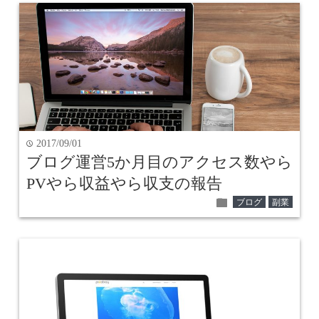
2017/09/01
time
ブログ運営5か月目のアクセス数やら
PVやら収益やら収支の報告
folder
ブログ
副業