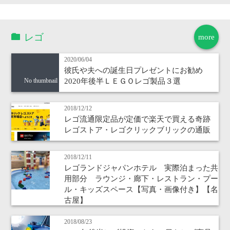
レゴ
more
2020/06/04
彼氏や夫への誕生日プレゼントにお勧め
2020年後半ＬＥＧＯレゴ製品３選
No thumbnail
2018/12/12
レゴ流通限定品が定価で楽天で買える奇跡
レゴストア・レゴクリックブリックの通販
2018/12/11
レゴランドジャパンホテル 実際泊まった共
用部分 ラウンジ・廊下・レストラン・プー
ル・キッズスペース【写真・画像付き】【名
古屋】
2018/08/23