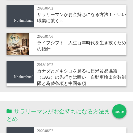
2020/06/02
サラリーマンがお金持ちになる方法１～いい
職業に就く～
No thumbnail
2020/01/06
ライフシフト 人生百年時代を生き抜くため
の指針
2018/10/02
カナダとメキシコを見るに日米貿易協議
（TAG）の先行きは暗い 自動車輸出台数制
No thumbnail
限と為替条項と中国条項
サラリーマンがお金持ちになる方法ま
more
とめ
2020/06/02