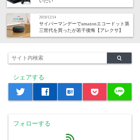
いたい
2018/12/14
サイバーマンデーでamazonエコードット第
三世代を買ったが若干後悔【アレクサ】
シェアする
line
twitter
facebook
hatenabookmark
フォローする
feed