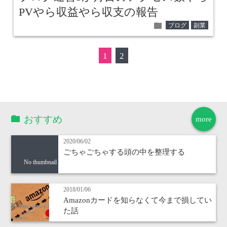
PVやら収益やら収支の報告
folder
ブログ
副業
1
2
おすすめ
more
2020/06/02
ごちゃごちゃする頭の中を整理する
No thumbnail
2018/01/06
Amazonカードを知らなくて今まで損してい
た話