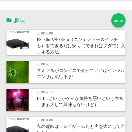
趣味
more
2019/03/08
PS4slimやPS4Pro（ニンテンドースイッチ
も）をできるだけ安く（できればタダで）入
手する方法
2019/02/17
タミフルがコンビニで売っていればインフル
エンザは流行るまい
2019/02/12
LGBTというかゲイが気持ち悪いという本音
（まぁ大して興味もないけど）
2019/01/09
私の趣味はテレビゲームだと声を大にして言