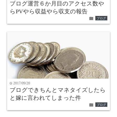
ブログ運営６か月目のアクセス数や
らPVやら収益やら収支の報告
folder
ブログ
2017/09/20
time
ブログできちんとマネタイズしたら
と嫁に言われてしまった件
folder
ブログ