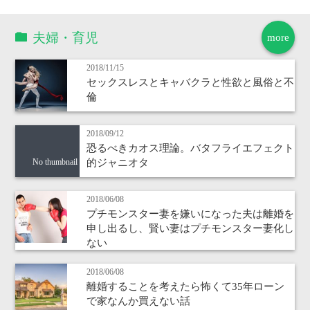
夫婦・育児
more
2018/11/15
セックスレスとキャバクラと性欲と風俗と不
倫
2018/09/12
恐るべきカオス理論。バタフライエフェクト
的ジャニオタ
No thumbnail
2018/06/08
プチモンスター妻を嫌いになった夫は離婚を
申し出るし、賢い妻はプチモンスター妻化し
ない
2018/06/08
離婚することを考えたら怖くて35年ローン
で家なんか買えない話