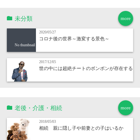
未分類
more
2020/05/27
コロナ後の世界～激変する景色～
No thumbnail
2017/12/05
世の中には超絶チートのボンボンが存在する
老後・介護・相続
more
2018/05/03
相続 親に隠し子や前妻との子はいるか