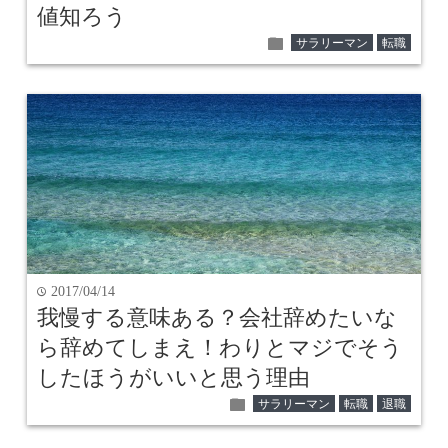
値知ろう
folder
サラリーマン
転職
2017/04/14
time
我慢する意味ある？会社辞めたいな
ら辞めてしまえ！わりとマジでそう
したほうがいいと思う理由
folder
サラリーマン
転職
退職