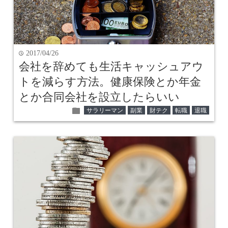
2017/04/26
time
会社を辞めても生活キャッシュアウ
トを減らす方法。健康保険とか年金
とか合同会社を設立したらいい
folder
サラリーマン
副業
財テク
転職
退職