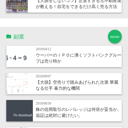
【大損をしないコツ】正直すぎる元不動産屋
が教える！自宅をできるだけ高く売る方法
副業
more
2019/04/12
ウーバーのＩＰＯに沸くソフトバンクグルー
プは売り時か
2018/09/07
【大損】空売りで踏みあげられた次第 華麗
なる仕手 暴力的な機関
2018/08/30
株の信用取引のレバレッジは何倍が妥当か。
追証は絶対に避けたい。
No thumbnail