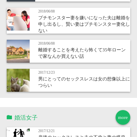
2018/06/08
プチモンスター妻を嫌いになった夫は離婚を
申し出るし、賢い妻はプチモンスター妻化し
ない
2018/06/08
離婚することを考えたら怖くて35年ローン
で家なんか買えない話
2017/12/23
男にとってのセックスレスは女の想像以上に
つらい
婚活女子
more
2017/12/21