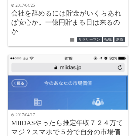
2017/04/25
time
会社を辞めるには貯金がいくらあれ
ば安心か。一億円貯まる日は来るの
か
folder
サラリーマン
転職
退職
2017/04/17
time
MIIDASやったら推定年収７２４万て
マジ？スマホで５分で自分の市場価