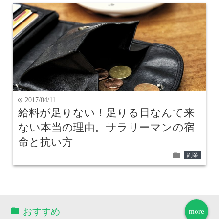
2017/04/11
time
給料が足りない！足りる日なんて来
ない本当の理由。サラリーマンの宿
命と抗い方
folder
副業
おすすめ
more