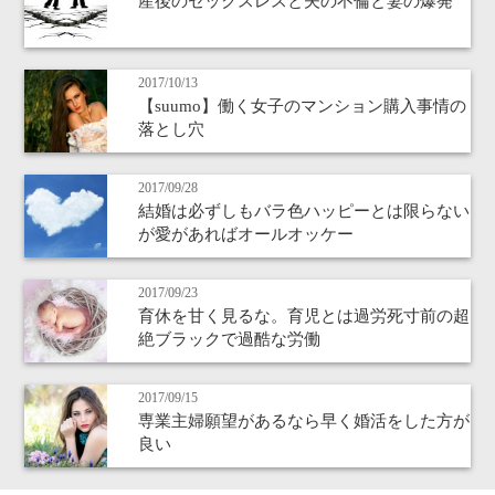
産後のセックスレスと夫の不倫と妻の爆発
2017/10/13
【suumo】働く女子のマンション購入事情の
落とし穴
2017/09/28
結婚は必ずしもバラ色ハッピーとは限らない
が愛があればオールオッケー
2017/09/23
育休を甘く見るな。育児とは過労死寸前の超
絶ブラックで過酷な労働
2017/09/15
専業主婦願望があるなら早く婚活をした方が
良い