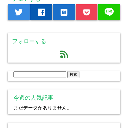
line
twitter
facebook
hatenabookmark
フォローする
feed
検
索:
今週の人気記事
まだデータがありません。