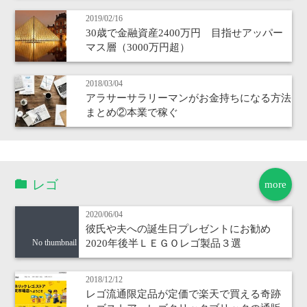
2019/02/16
30歳で金融資産2400万円 目指せアッパー
マス層（3000万円超）
2018/03/04
アラサーサラリーマンがお金持ちになる方法
まとめ②本業で稼ぐ
レゴ
more
2020/06/04
彼氏や夫への誕生日プレゼントにお勧め
2020年後半ＬＥＧＯレゴ製品３選
No thumbnail
2018/12/12
レゴ流通限定品が定価で楽天で買える奇跡