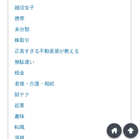
婚活女子
携帯
未分類
株取引
正直すぎる不動産屋が教える
無駄遣い
税金
老後・介護・相続
財テク
起業
趣味
転職
home
arrowup
退職