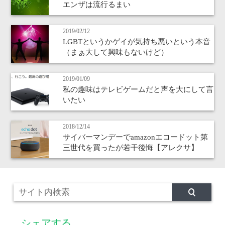
エンザは流行るまい
2019/02/12
LGBTというかゲイが気持ち悪いという本音
（まぁ大して興味もないけど）
2019/01/09
私の趣味はテレビゲームだと声を大にして言
いたい
2018/12/14
サイバーマンデーでamazonエコードット第
三世代を買ったが若干後悔【アレクサ】
シェアする