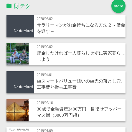
財テク
more
2020/06/02
サラリーマンがお金持ちになる方法２～借金
を返す～
No thumbnail
2019/09/02
貯金したければ一人暮らしせずに実家暮らし
しよう
2019/04/01
auスマートバリュー狙いのau光の落とし穴。
工事費と撤去工事費
No thumbnail
2019/02/16
30歳で金融資産2400万円 目指せアッパー
マス層（3000万円超）
2019/01/09