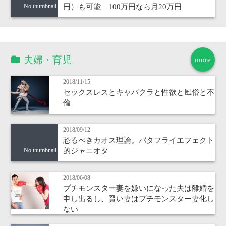
円）も可能 100万円なら月20万円
No thumbnail
夫婦・育児
more
2018/11/15
セックスレスとキャバクラと性欲と風俗と不
倫
2018/09/12
恐るべきカオス理論。バタフライエフェクト
的ジャニオタ
No thumbnail
2018/06/08
プチモンスター妻を嫌いになった夫は離婚を
申し出るし、賢い妻はプチモンスター妻化し
ない