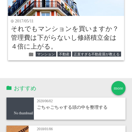
2017/05/11
time
それでもマンションを買いますか？
管理費は下がらないし修繕積立金は
４倍に上がる。
folder
マンション
不動産
正直すぎる不動産屋が教える
おすすめ
more
2020/06/02
ごちゃごちゃする頭の中を整理する
No thumbnail
2018/01/06