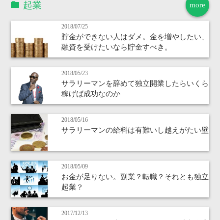
起業
more
2018/07/25
貯金ができない人はダメ。金を増やしたい、
融資を受けたいなら貯金すべき。
2018/05/23
サラリーマンを辞めて独立開業したらいくら
稼げば成功なのか
2018/05/16
サラリーマンの給料は有難いし越えがたい壁
2018/05/09
お金が足りない。副業？転職？それとも独立
起業？
2017/12/13