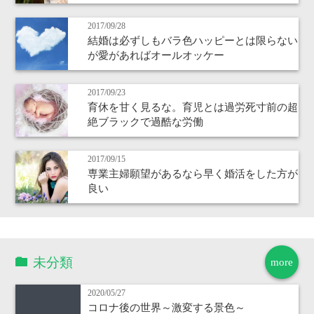
2017/09/28
結婚は必ずしもバラ色ハッピーとは限らない
が愛があればオールオッケー
2017/09/23
育休を甘く見るな。育児とは過労死寸前の超
絶ブラックで過酷な労働
2017/09/15
専業主婦願望があるなら早く婚活をした方が
良い
未分類
more
2020/05/27
コロナ後の世界～激変する景色～