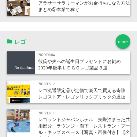
アラサーサラリーマンがお金持ちになる方法
まとめ②本業で稼ぐ
レゴ
more
2020/06/04
彼氏や夫への誕生日プレゼントにお勧め
2020年後半ＬＥＧＯレゴ製品３選
No thumbnail
2018/12/12
レゴ流通限定品が定価で楽天で買える奇跡
レゴストア・レゴクリックブリックの通販
2018/12/11
レゴランドジャパンホテル 実際泊まった共
用部分 ラウンジ・廊下・レストラン・プー
ル・キッズスペース【写真・画像付き】【名