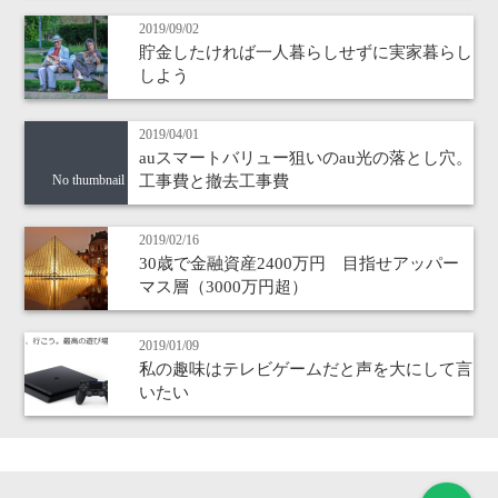
2019/09/02
貯金したければ一人暮らしせずに実家暮らし
しよう
2019/04/01
auスマートバリュー狙いのau光の落とし穴。
工事費と撤去工事費
No thumbnail
2019/02/16
30歳で金融資産2400万円 目指せアッパー
マス層（3000万円超）
2019/01/09
私の趣味はテレビゲームだと声を大にして言
いたい