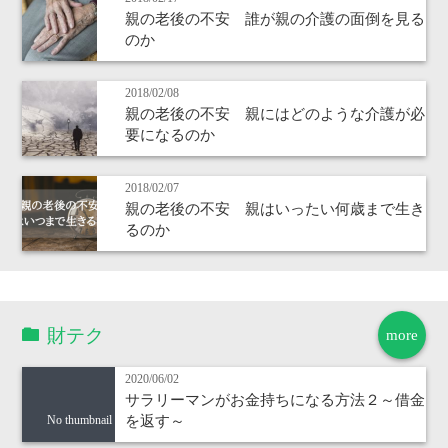
親の老後の不安 誰が親の介護の面倒を見る
のか
2018/02/08
親の老後の不安 親にはどのような介護が必
要になるのか
2018/02/07
親の老後の不安 親はいったい何歳まで生き
るのか
財テク
more
2020/06/02
サラリーマンがお金持ちになる方法２～借金
を返す～
No thumbnail