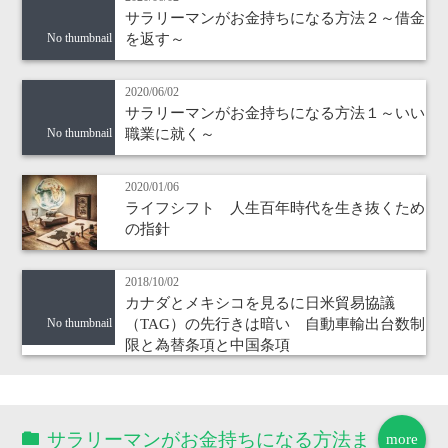
サラリーマンがお金持ちになる方法２～借金
を返す～
No thumbnail
2020/06/02
サラリーマンがお金持ちになる方法１～いい
職業に就く～
No thumbnail
2020/01/06
ライフシフト 人生百年時代を生き抜くため
の指針
2018/10/02
カナダとメキシコを見るに日米貿易協議
（TAG）の先行きは暗い 自動車輸出台数制
No thumbnail
限と為替条項と中国条項
サラリーマンがお金持ちになる方法ま
more