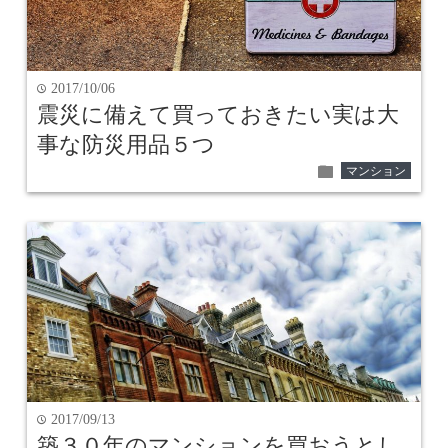
2017/10/06
time
震災に備えて買っておきたい実は大
事な防災用品５つ
folder
マンション
2017/09/13
time
築３０年のマンションを買おうとし