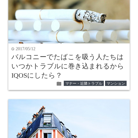
2017/05/12
time
バルコニーでたばこを吸う人たちは
いつかトラブルに巻き込まれるから
IQOSにしたら？
folder
マナー・近隣トラブル
マンション