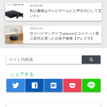
2019/01/09
私の趣味はテレビゲームだと声を大にして言
いたい
2018/12/14
サイバーマンデーでamazonエコードット第
三世代を買ったが若干後悔【アレクサ】
シェアする
line
twitter
facebook
hatenabookmark