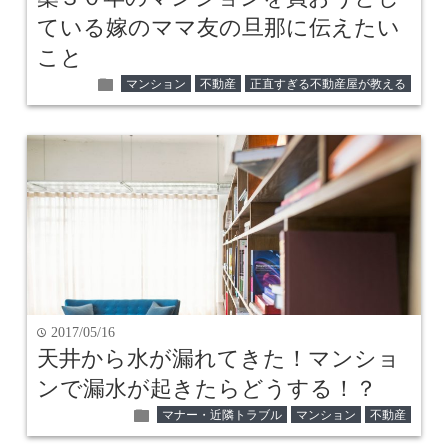
ている嫁のママ友の旦那に伝えたい
こと
folder
マンション
不動産
正直すぎる不動産屋が教える
2017/05/16
time
天井から水が漏れてきた！マンショ
ンで漏水が起きたらどうする！？
folder
マナー・近隣トラブル
マンション
不動産