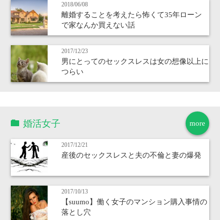
2018/06/08
離婚することを考えたら怖くて35年ローン
で家なんか買えない話
2017/12/23
男にとってのセックスレスは女の想像以上に
つらい
婚活女子
more
2017/12/21
産後のセックスレスと夫の不倫と妻の爆発
2017/10/13
【suumo】働く女子のマンション購入事情の
落とし穴