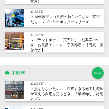
古屋】
2018/08/23
2018年後半レゴ投資のねらい目なレゴ商品
たち レゴハリーポッターシリーズ
2018/07/30
レゴランドホテル 実際泊まった客室の中
身！お風呂！トイレ！子供部屋！【写真・画
像付き】
不動産
more
2022/03/17
大損をしないために 正直すぎる元不動産屋
が教える自宅を売るときに「業者卸し」は絶
対ダメ