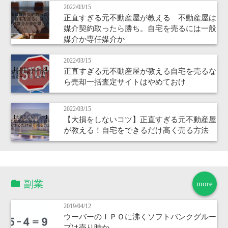
2022/03/15
正直すぎる元不動産屋が教える 不動産屋は
媒介契約取ったら勝ち。自宅を売るには一般
媒介か専任媒介か
2022/03/15
正直すぎる元不動産屋が教える自宅を売るな
ら売却一括査定サイトはやめておけ
2022/03/15
【大損をしないコツ】正直すぎる元不動産屋
が教える！自宅をできるだけ高く売る方法
副業
more
2019/04/12
ウーバーのＩＰＯに沸くソフトバンクグルー
プは売り時か