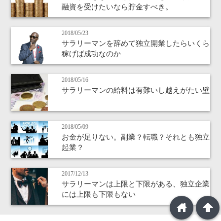
融資を受けたいなら貯金すべき。
2018/05/23
サラリーマンを辞めて独立開業したらいくら
稼げば成功なのか
2018/05/16
サラリーマンの給料は有難いし越えがたい壁
2018/05/09
お金が足りない。副業？転職？それとも独立
起業？
2017/12/13
サラリーマンは上限と下限がある、独立企業
には上限も下限もない
home
arrowup