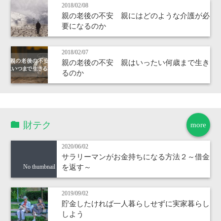
2018/02/08
親の老後の不安 親にはどのような介護が必
要になるのか
2018/02/07
親の老後の不安 親はいったい何歳まで生き
るのか
財テク
more
2020/06/02
サラリーマンがお金持ちになる方法２～借金
を返す～
No thumbnail
2019/09/02
貯金したければ一人暮らしせずに実家暮らし
しよう