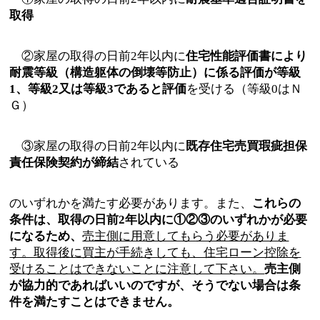
取得
②家屋の取得の日前2年以内に
住宅性能評価書により
耐震等級（構造躯体の倒壊等防止）に係る評価が等級
1、等級2又は等級3であると評価
を受ける（等級0はＮ
Ｇ）
③家屋の取得の日前2年以内に
既存住宅売買瑕疵担保
責任保険契約が締結
されている
のいずれかを満たす必要があります。また、
これらの
条件は、取得の日前2年以内に①②③のいずれかが必要
になるため、
売主側に用意してもらう必要がありま
す。取得後に買主が手続きしても、住宅ローン控除を
受けることはできないことに注意して下さい。
売主側
が協力的であればいいのですが、そうでない場合は条
件を満たすことはできません。