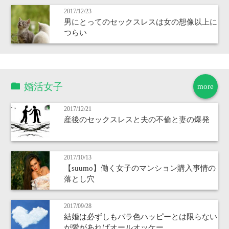
2017/12/23
男にとってのセックスレスは女の想像以上に
つらい
婚活女子
more
2017/12/21
産後のセックスレスと夫の不倫と妻の爆発
2017/10/13
【suumo】働く女子のマンション購入事情の
落とし穴
2017/09/28
結婚は必ずしもバラ色ハッピーとは限らない
が愛があればオールオッケー