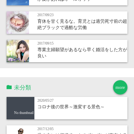
2017/09/23
育休を甘く見るな。育児とは過労死寸前の超
絶ブラックで過酷な労働
2017/09/15
専業主婦願望があるなら早く婚活をした方が
良い
未分類
more
2020/05/27
コロナ後の世界～激変する景色～
No thumbnail
2017/12/05