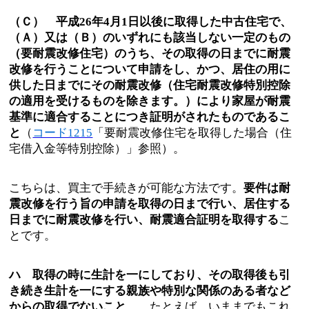
（Ｃ） 平成26年4月1日以後に取得した中古住宅で、
（Ａ）又は（Ｂ）のいずれにも該当しない一定のもの
（要耐震改修住宅）のうち、その取得の日までに耐震
改修を行うことについて申請をし、かつ、居住の用に
供した日までにその耐震改修（住宅耐震改修特別控除
の適用を受けるものを除きます。）により家屋が耐震
基準に適合することにつき証明がされたものであるこ
と
（
コード1215
「要耐震改修住宅を取得した場合（住
宅借入金等特別控除）」参照）。
こちらは、買主で手続きが可能な方法です。
要件は耐
震改修を行う旨の申請を取得の日まで行い、居住する
日までに耐震改修を行い、耐震適合証明を取得する
こ
とです。
ハ 取得の時に生計を一にしており、その取得後も引
き続き生計を一にする親族や特別な関係のある者など
からの取得でないこと
。…たとえば、いままでもこれ