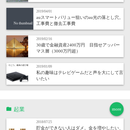
2019/04/01
auスマートバリュー狙いのau光の落とし穴。
工事費と撤去工事費
No thumbnail
2019/02/16
30歳で金融資産2400万円 目指せアッパー
マス層（3000万円超）
2019/01/09
私の趣味はテレビゲームだと声を大にして言
いたい
起業
more
2018/07/25
貯金ができない人はダメ。金を増やしたい、