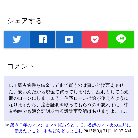
シェアする
line
twitter
facebook
hatenabookmark
コメント
[…] 築古物件を借金してまで買うのは賢いとは言えませ
ん。安いんだから現金で買ってしまうか、組むとしても短
期のローンにしましょう。住宅ローン控除が使えるように
なりますから、適合証明を取ってもらうのを忘れずに。中
古物件でも適合証明取れる設計事務所はありますよ。 […]
by
築３０年のマンションを買おうとしている嫁のママ友の旦那に
伝えたいこと | もちどらどっとこむ
2017年9月21日 10:07 AM