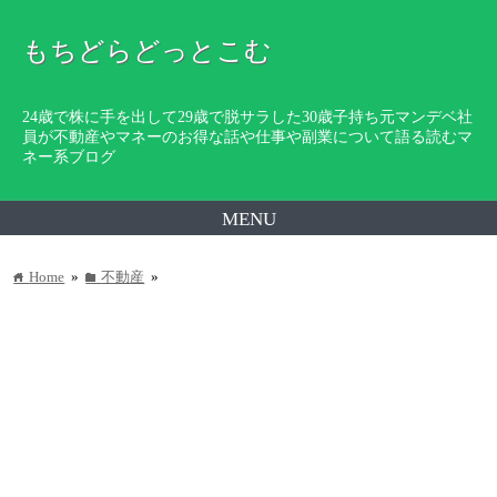
もちどらどっとこむ
24歳で株に手を出して29歳で脱サラした30歳子持ち元マンデベ社
員が不動産やマネーのお得な話や仕事や副業について語る読むマ
ネー系ブログ
MENU
Home
»
不動産
»
home
folder