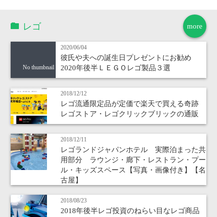
レゴ
more
2020/06/04
彼氏や夫への誕生日プレゼントにお勧め
2020年後半ＬＥＧＯレゴ製品３選
No thumbnail
2018/12/12
レゴ流通限定品が定価で楽天で買える奇跡
レゴストア・レゴクリックブリックの通販
2018/12/11
レゴランドジャパンホテル 実際泊まった共
用部分 ラウンジ・廊下・レストラン・プー
ル・キッズスペース【写真・画像付き】【名
古屋】
2018/08/23
2018年後半レゴ投資のねらい目なレゴ商品