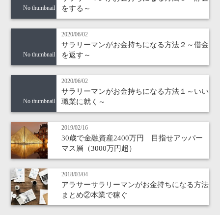
をする～
No thumbnail
2020/06/02
サラリーマンがお金持ちになる方法２～借金
を返す～
No thumbnail
2020/06/02
サラリーマンがお金持ちになる方法１～いい
職業に就く～
No thumbnail
2019/02/16
30歳で金融資産2400万円 目指せアッパー
マス層（3000万円超）
2018/03/04
アラサーサラリーマンがお金持ちになる方法
まとめ②本業で稼ぐ