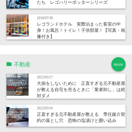
たち レゴハリーポッターシリーズ
2018/07/30
レゴランドホテル 実際泊まった客室の中
身！お風呂！トイレ！子供部屋！【写真・画
像付き】
不動産
more
2022/03/17
大損をしないために 正直すぎる元不動産屋
が教える自宅を売るときに「業者卸し」は絶
対ダメ
2022/03/16
正直すぎる元不動産屋が教える 専任媒介契
約の落とし穴 恐怖の塩漬けと囲い込み