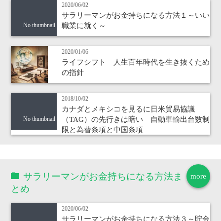
2020/06/02
サラリーマンがお金持ちになる方法１～いい
職業に就く～
No thumbnail
2020/01/06
ライフシフト 人生百年時代を生き抜くため
の指針
2018/10/02
カナダとメキシコを見るに日米貿易協議
（TAG）の先行きは暗い 自動車輸出台数制
No thumbnail
限と為替条項と中国条項
サラリーマンがお金持ちになる方法ま
more
とめ
2020/06/02
サラリーマンがお金持ちになる方法３～貯金