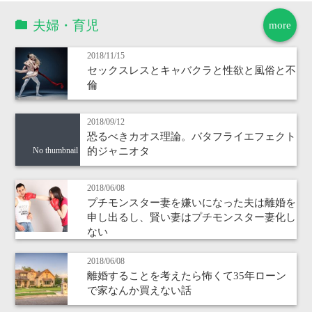
夫婦・育児
more
2018/11/15
セックスレスとキャバクラと性欲と風俗と不
倫
2018/09/12
恐るべきカオス理論。バタフライエフェクト
的ジャニオタ
No thumbnail
2018/06/08
プチモンスター妻を嫌いになった夫は離婚を
申し出るし、賢い妻はプチモンスター妻化し
ない
2018/06/08
離婚することを考えたら怖くて35年ローン
で家なんか買えない話