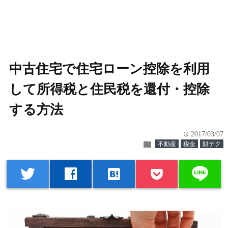
中古住宅で住宅ローン控除を利用
して所得税と住民税を還付・控除
する方法
2017/03/07
time
folder
不動産
税金
財テク
line
twitter
facebook
hatenabookmark