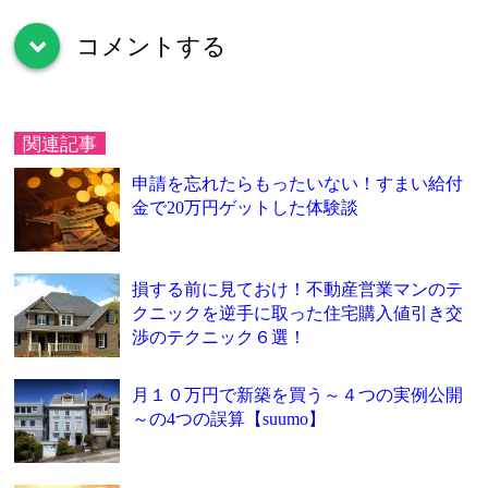
コメントする
down
関連記事
申請を忘れたらもったいない！すまい給付
金で20万円ゲットした体験談
損する前に見ておけ！不動産営業マンのテ
クニックを逆手に取った住宅購入値引き交
渉のテクニック６選！
月１０万円で新築を買う～４つの実例公開
～の4つの誤算【suumo】