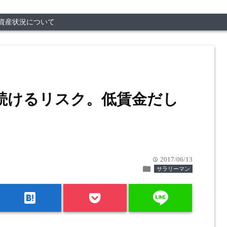
資産状況について
続けるリスク。低賃金だし
2017/06/13
time
folder
サラリーマン
line
hatenabookmark