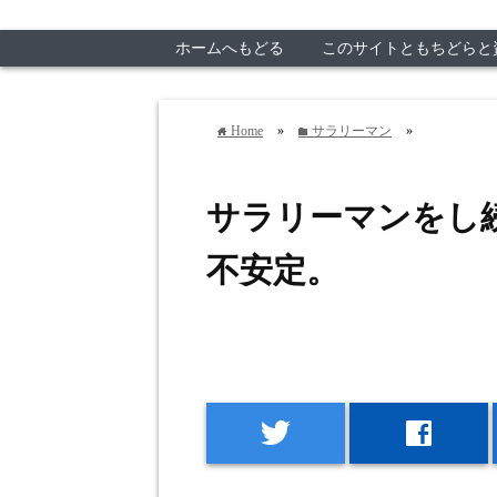
ホームへもどる
このサイトともちどらと
Home
»
サラリーマン
»
home
folder
サラリーマンをし
不安定。
twitter
facebook