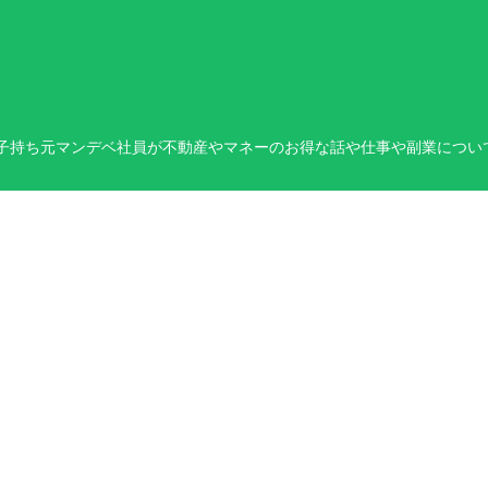
0歳子持ち元マンデベ社員が不動産やマネーのお得な話や仕事や副業につ