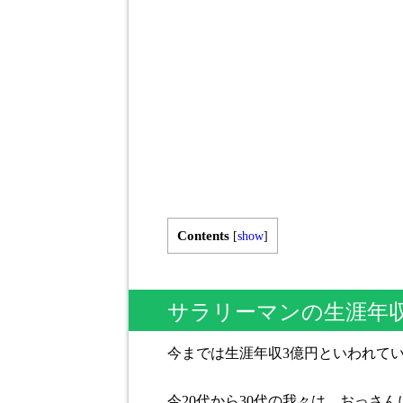
Contents
[
show
]
サラリーマンの生涯年
今までは生涯年収3億円といわれて
今20代から30代の我々は、おっさ